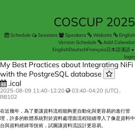
COSCUP 2025
Schedule
Sessions
Speakers
Website
English
Version Schedule
Add Calendar
English
Deutsch
Français
日本語
漢語
•
login
My Best Practices about Integrating NiFi
with the PostgreSQL database
.ical
2025-08-09
11:40
–
12:20
03:40-04:20 (UTC)
,
RB102
在近幾年，為了要讓資料流程能夠更自動化與更容易的進行管
理，許多的軟體系統對於資料處理面流程陸續導入了像是資料中
台與資料經緯等技術，試圖讓資料流設計更容易。