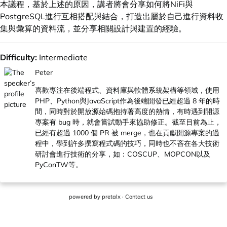
本議程，基於上述的原因，講者將會分享如何將NiFi與
PostgreSQL進行互相搭配與結合，打造出屬於自己進行資料收
集與彙算的資料流，並分享相關設計與建置的經驗。
Difficulty:
Intermediate
Peter
喜歡專注在後端程式、資料庫與軟體系統架構等領域，使用
PHP、Python與JavaScript作為後端開發已經超過 8 年的時
間，同時對於開放源始碼抱持著高度的熱情，有時遇到開源
專案有 bug 時，就會嘗試動手來協助修正。截至目前為止，
已經有超過 1000 個 PR 被 merge，也在貢獻開源專案的過
程中，學到許多撰寫程式碼的技巧，同時也不吝在各大技術
研討會進行技術的分享，如：COSCUP、MOPCON以及
PyConTW等。
powered by
pretalx
·
Contact us