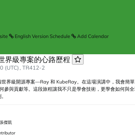
ite
English Version Schedule
Add Calendar
生參與世界級專案的心路歷程
0 (UTC)
, TR412-2
界級開源專案—Ray 和 KubeRay。在這場演講中，我會
如何參與貢獻等。這段旅程讓我不只是學會技術，更學會如何與
到。
ng 張傑凱
tributor