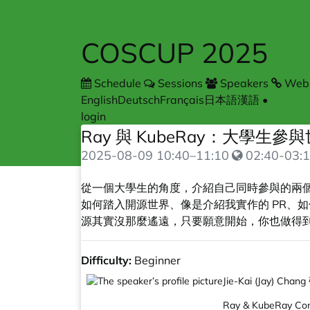
COSCUP 2025
Schedule
Sessions
Speakers
Webs
English
Deutsch
Français
日本語
漢語
•
login
Ray 與 KubeRay：大學
2025-08-09
10:40
–
11:10
02:40-03:1
從一個大學生的角度，介紹自己同時參與的兩個世
如何踏入開源世界、像是介紹我實作的 PR、
源其實沒那麼遙遠，只要願意開始，你也做得
Difficulty:
Beginner
Jie-Kai (Jay) Cha
Ray & KubeRay Con