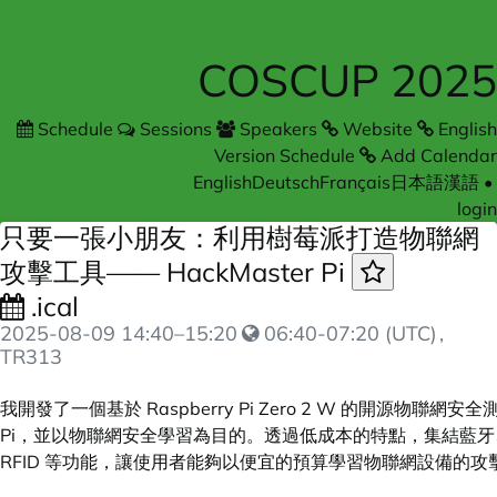
COSCUP 2025
Schedule
Sessions
Speakers
Website
English
Version Schedule
Add Calendar
English
Deutsch
Français
日本語
漢語
•
login
只要一張小朋友：利用樹莓派打造物聯網
攻擊工具—— HackMaster Pi
.ical
2025-08-09
14:40
–
15:20
06:40-07:20 (UTC)
,
TR313
我開發了一個基於 Raspberry Pi Zero 2 W 的開源物聯網安全測
Pi，並以物聯網安全學習為目的。透過低成本的特點，集結藍牙、
RFID 等功能，讓使用者能夠以便宜的預算學習物聯網設備的攻