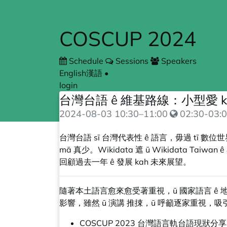
COSCUP 2024
Schedule
Sessions
Speakers
English
漢語
•
login
台灣台語 ê 維基路線：小型愛 koh
2024-08-03
10:30
–
11:00
02:30-03:0
台灣台語 sī 台灣代表性 ê 語言，毋過 tī 數
mā 真少。Wikidata 遮 ū Wikidata T
回顧過去一年 ê 發展 kah 未來展望。
隨著本土語言愈來愈受著重視，ū 國家語言 ê 地
影響，雖然 ū 演講 推捒，ū 呼籲逐家重視，吸引
COSCUP 2023 台灣語言軌台語現狀分享：