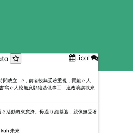
.ical
ta
不多時間成立--ê，前者較無受著重視，貢獻 ê 人
需要長篇幅，愛書寫 ê 人較無意願維基做事工。這改演講欲來
 ê 活動愈來愈濟。毋過 tī 維基遮，親像無受著
kah 未來