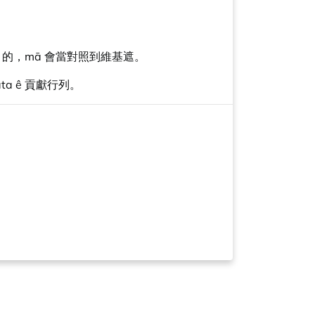
 ê 目的，mā 會當對照到維基遮。
ta ê 貢獻行列。