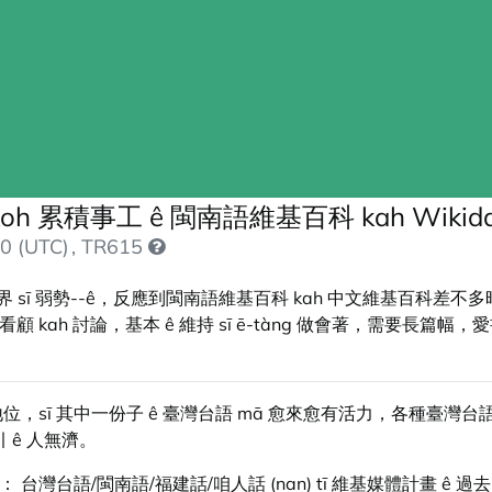
 累積事工 ê 閩南語維基百科 kah Wikida
0 (UTC)
, TR615
位世界 sī 弱勢--ê，反應到閩南語維基百科 kah 中文維基百科差
aiwan ê 看顧 kah 討論，基本 ê 維持 sī ē-tàng 做會著，
位，sī 其中一份子 ê 臺灣台語 mā 愈來愈有活力，各種臺灣台語
 ê 人無濟。
 台灣台語/閩南語/福建話/咱人話 (nan) tī 維基媒體計畫 ê 過去 